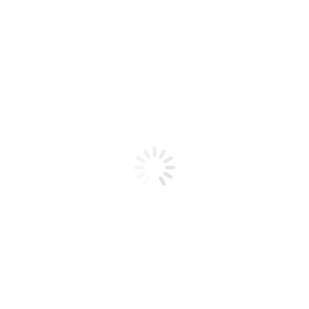
un toque refrescante.
VGOD - LUSH ICE / 30ML
MINTS - WINTERGREEN /
30ML
$
20,00
$
15,00
$
20,00
$
18,00