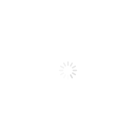
INNEVAPE The Berg Ice es
el aroma intenso del eucali
comienza con una ráfaga 
revitalizante. El eucalip
una atmósfera fresca y li