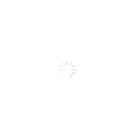
«Kings Crest Strawberry 
maduras y duraznos jugos
Este líquido para vapear o
amantes de los sabores fr
que sea una opción ideal 