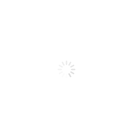
POD VACIO / UWELL – CALIBURN G –
2ML
$
8,00
$
10,00
43 disponibles
﹣
﹢
Añadir al carrito
Tanque vacio sin coil para el Gk2 y ciertos modelos de